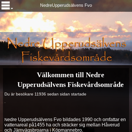
NedreUpperudsälvens Fvo
Välkommen till Nedre
Upperudsälvens Fiskevårdsområde
Du är besökare 11936 sedan sidan startade
.
edre Upperudsälvens Fvo bildades 1990 och omfattar en
N
vattenareal på1455 ha och sträcker sig mellan Håverud
och Järnvägsbroarna i Köpmannebro.